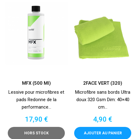
MFX (500 Ml)
2FACE VERT (320)
Lessive pour microfibres et
Microfibre sans bords Ultra
pads Redonne de la
doux 320 Gsm Dim: 40×40
performance...
cm...
Prix
Prix
17,90 €
4,90 €
HORS STOCK
AJOUTER AU PANIER