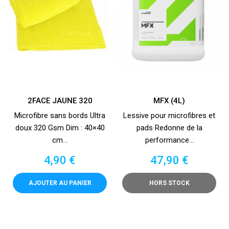
2FACE JAUNE 320
MFX (4L)
Microfibre sans bords Ultra
Lessive pour microfibres et
doux 320 Gsm Dim : 40×40
pads Redonne de la
cm...
performance...
Prix
Prix
4,90 €
47,90 €
AJOUTER AU PANIER
HORS STOCK