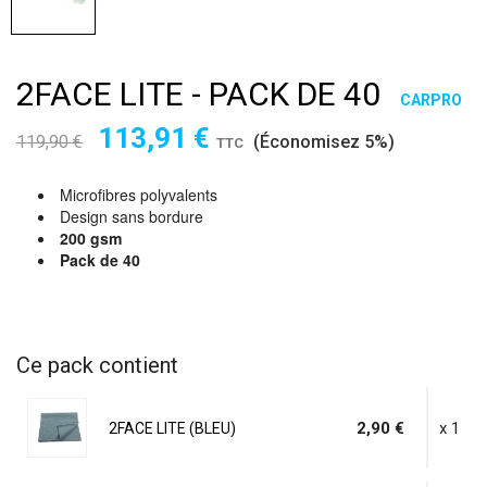
2FACE LITE - PACK DE 40
CARPRO
113,91 €
119,90 €
(Économisez 5%)
TTC
Microfibres polyvalents
Design sans bordure
200 gsm
Pack de 40
Ce pack contient
2,90 €
x 1
2FACE LITE (BLEU)