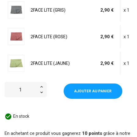
2,90 €
x 1
2FACE LITE (GRIS)
2,90 €
x 1
2FACE LITE (ROSE)
2,90 €
x 1
2FACE LITE (JAUNE)
AJOUTER AU PANIER
check_circle
En stock
En achetant ce produit vous gagnerez
10 points
grâce à notre