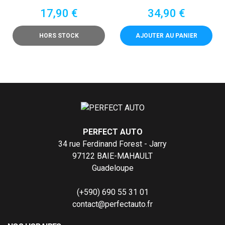
Prix
Prix
17,90 €
34,90 €
HORS STOCK
AJOUTER AU PANIER
PERFECT AUTO
34 rue Ferdinand Forest - Jarry
97122 BAIE-MAHAULT
Guadeloupe
(+590) 690 55 31 01
contact@perfectauto.fr