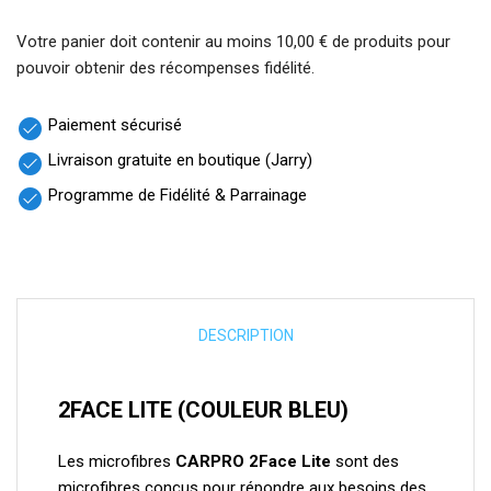
Votre panier doit contenir au moins 10,00 € de produits pour
pouvoir obtenir des récompenses fidélité.
Paiement sécurisé
check_circle
Livraison gratuite en boutique (Jarry)
check_circle
Programme de Fidélité & Parrainage
check_circle
DESCRIPTION
2FACE LITE (COULEUR BLEU)
Les microfibres
CARPRO 2Face Lite
sont des
microfibres conçus pour répondre aux besoins des