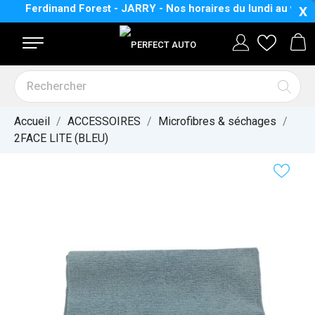
ue Ferdinand Forest - JARRY - Nos horaires
du lundi au vendre
X
Accueil
ACCESSOIRES
Microfibres & séchages
2FACE LITE (BLEU)