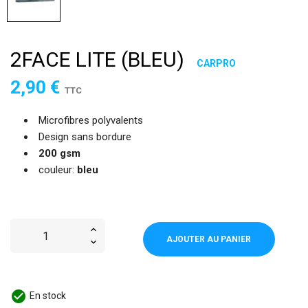
2FACE LITE (BLEU)
CARPRO
2,90 €
TTC
Microfibres polyvalents
Design sans bordure
200 gsm
couleur:
bleu
AJOUTER AU PANIER
check_circle
En stock