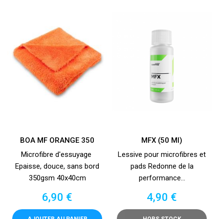
BOA MF ORANGE 350
MFX (50 Ml)
Microfibre d'essuyage
Lessive pour microfibres et
Epaisse, douce, sans bord
pads Redonne de la
350gsm 40x40cm
performance...
Prix
Prix
6,90 €
4,90 €