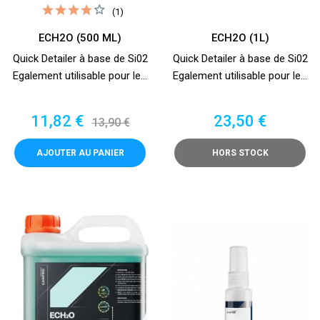
(1)
ECH2O (500 ML)
ECH2O (1L)
Quick Detailer à base de Si02
Quick Detailer à base de Si02
Egalement utilisable pour le...
Egalement utilisable pour le...
Prix
Prix
Prix
11,82 €
23,50 €
13,90 €
de
base
AJOUTER AU PANIER
HORS STOCK