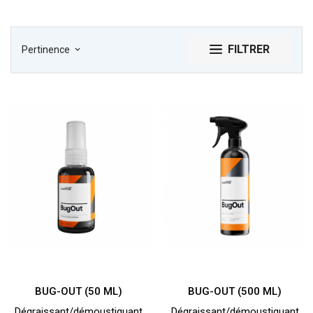
FILTRER
Pertinence
keyboard_arrow_down
BUG-OUT (50 ML)
BUG-OUT (500 ML)
Dégraissant/démoustiquant
Dégraissant/démoustiquant