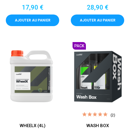
Prix
Prix
17,90 €
28,90 €
AJOUTER AU PANIER
AJOUTER AU PANIER
PACK
(2)
WHEELX (4L)
WASH BOX