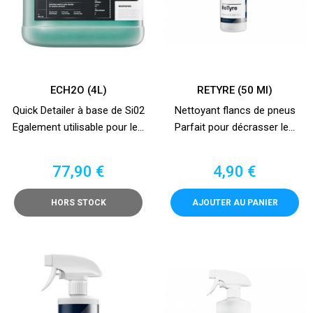
ECH2O (4L)
RETYRE (50 Ml)
Quick Detailer à base de Si02
Nettoyant flancs de pneus
Egalement utilisable pour le...
Parfait pour décrasser le...
Prix
Prix
77,90 €
4,90 €
HORS STOCK
AJOUTER AU PANIER