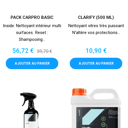
PACK CARPRO BASIC
CLARIFY (500 ML)
Inside: Nettoyant intérieur multi
Nettoyant vitres très puissant
surfaces Reset :
N'altère vos protections...
Shampooing...
Prix
Prix
Prix
56,72 €
10,90 €
59,70 €
de
base
AJOUTER AU PANIER
AJOUTER AU PANIER