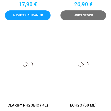
Prix
Prix
17,90 €
26,90 €
AJOUTER AU PANIER
HORS STOCK
CLARIFY PH2OBIC ( 4L)
ECH2O (50 ML)