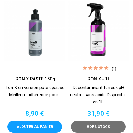
(1)
IRON X PASTE 150g
IRON X - 1L
Iron X en version pâte épaisse
Décontaminant ferreux pH
Meilleure adhérence pour...
neutre, sans acide Disponible
en 1L
Prix
Prix
8,90 €
31,90 €
AJOUTER AU PANIER
HORS STOCK