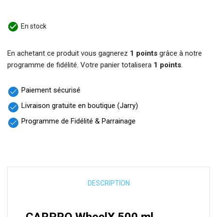
check_circle
En stock
En achetant ce produit vous gagnerez
1 points
grâce à notre
programme de fidélité. Votre panier totalisera
1 points
.
Paiement sécurisé
check_circle
Livraison gratuite en boutique (Jarry)
check_circle
Programme de Fidélité & Parrainage
check_circle
DESCRIPTION