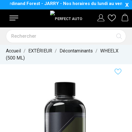
erdinand Forest - JARRY - Nos horaires
du lundi au vendredi 
X
Accueil
EXTÉRIEUR
Décontaminants
WHEELX
(500 ML)