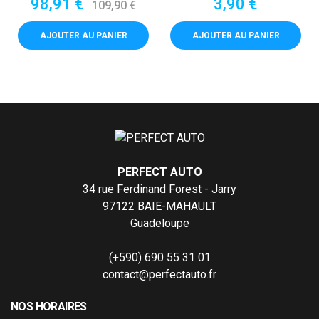
Prix
Prix
Prix
98,91 €
3,90 €
109,90 €
de
base
AJOUTER AU PANIER
AJOUTER AU PANIER
PERFECT AUTO
34 rue Ferdinand Forest - Jarry
97122 BAIE-MAHAULT
Guadeloupe
(+590) 690 55 31 01
contact@perfectauto.fr
NOS HORAIRES