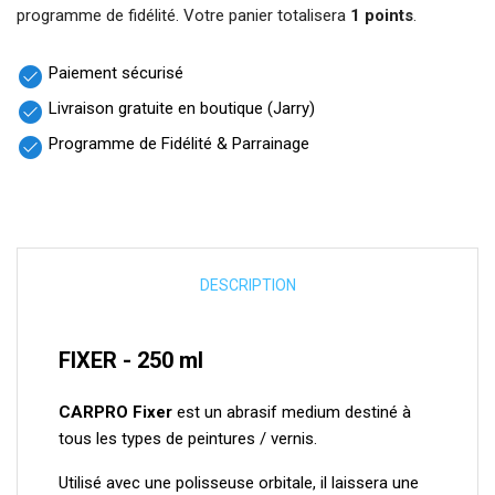
programme de fidélité. Votre panier totalisera
1 points
.
Paiement sécurisé
check_circle
Livraison gratuite en boutique (Jarry)
check_circle
Programme de Fidélité & Parrainage
check_circle
DESCRIPTION
FIXER - 250 ml
CARPRO Fixer
est un abrasif medium destiné à
tous les types de peintures / vernis.
Utilisé avec une polisseuse orbitale, il laissera une