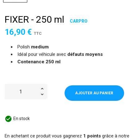
FIXER - 250 ml
CARPRO
16,90 €
TTC
Polish
medium
Idéal pour véhicule avec
défauts moyens
Contenance 250 ml
AJOUTER AU PANIER
check_circle
En stock
En achetant ce produit vous gagnerez
1 points
grâce à notre