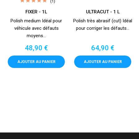
(1)
FIXER - 1L
ULTRACUT - 1 L
Polish medium Idéal pour
Polish très abrasif (cut) Idéal
véhicule avec défauts
pour corriger les défauts...
moyens...
Prix
Prix
48,90 €
64,90 €
AJOUTER AU PANIER
AJOUTER AU PANIER