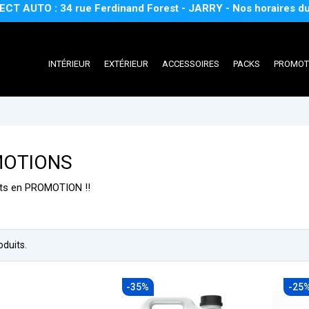
TO : 34 rue Ferdinand Forest - JARRY - Nos horaires
du lund
INTÉRIEUR
EXTÉRIEUR
ACCESSOIRES
PACKS
PROMOT
OTIONS
ts en PROMOTION !!
roduits.
-35%
-25