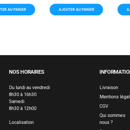
de
de
base
base
TER AU PANIER
AJOUTER AU PANIER
A
NOS HORAIRES
INFORMATI
Du lundi au vendredi
Livraison
8h30 à 16h30
Mentions léga
Samedi
CGV
8h30 à 12h00
Qui sommes
Localisation
nous ?