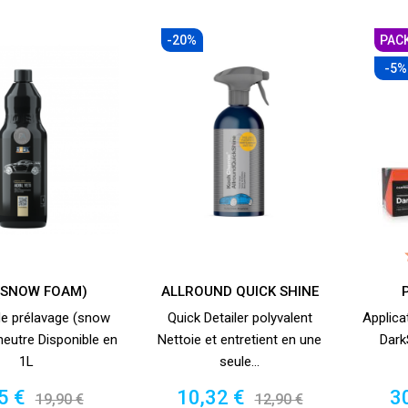
-20%
PAC
-5%
 (SNOW FOAM)
ALLROUND QUICK SHINE
e prélavage (snow
Quick Detailer polyvalent
Applica
eutre Disponible en
Nettoie et entretient en une
Dark
1L
seule...
x
Prix
Prix
Prix
Pr
5 €
10,32 €
3
19,90 €
12,90 €