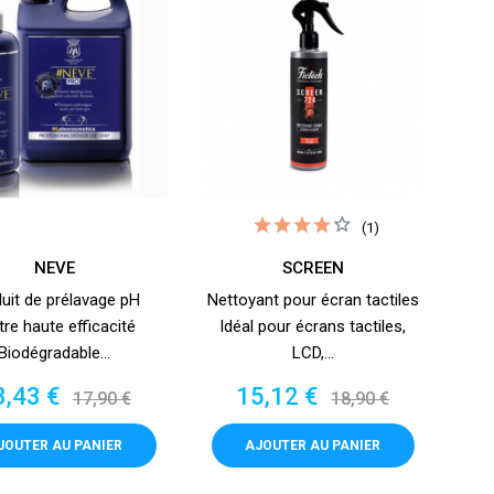
(1)
NEVE
SCREEN
uit de prélavage pH
Nettoyant pour écran tactiles
tre haute efficacité
Idéal pour écrans tactiles,
Biodégradable...
LCD,...
ix
Prix
Prix
Prix
3,43 €
15,12 €
17,90 €
18,90 €
de
de
base
base
JOUTER AU PANIER
AJOUTER AU PANIER