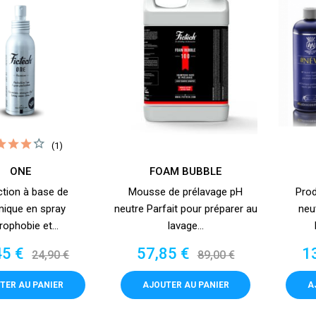
(1)
ONE
FOAM BUBBLE
ction à base de
Mousse de prélavage pH
Prod
mique en spray
neutre Parfait pour préparer au
neu
ophobie et...
lavage...
Prix
Prix
Prix
Pr
45 €
57,85 €
1
24,90 €
89,00 €
de
de
base
base
TER AU PANIER
AJOUTER AU PANIER
A