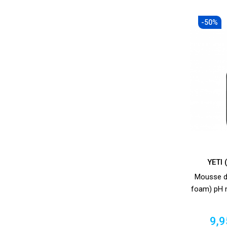
-50%
YETI
Mousse d
foam) pH n
Pri
9,9