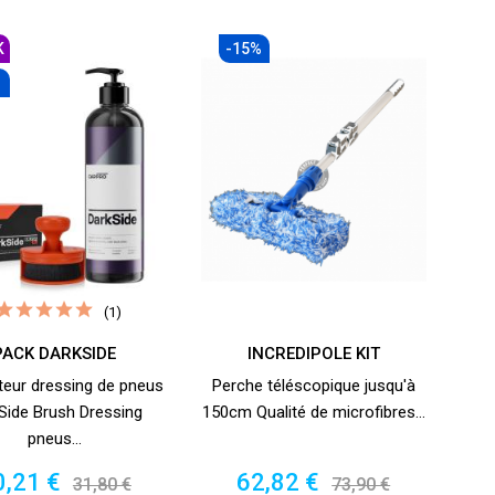
K
-15%
(1)
PACK DARKSIDE
INCREDIPOLE KIT
teur dressing de pneus
Perche téléscopique jusqu'à
Side Brush Dressing
150cm Qualité de microfibres...
pneus...
ix
Prix
Prix
Prix
0,21 €
62,82 €
31,80 €
73,90 €