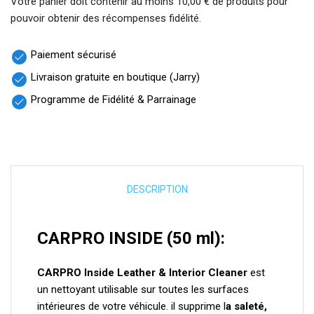
Votre panier doit contenir au moins 10,00 € de produits pour
pouvoir obtenir des récompenses fidélité.
Paiement sécurisé
check_circle
Livraison gratuite en boutique (Jarry)
check_circle
Programme de Fidélité & Parrainage
check_circle
DESCRIPTION
CARPRO INSIDE (50 ml):
CARPRO Inside Leather & Interior Cleaner
est
un nettoyant utilisable sur toutes les surfaces
intérieures de votre véhicule. il supprime l
a saleté,