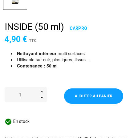
INSIDE (50 ml)
CARPRO
4,90 €
TTC
Nettoyant intérieur
multi surfaces
Utilisable sur cuir, plastiques, tissus...
Contenance : 50 ml
AJOUTER AU PANIER
check_circle
En stock