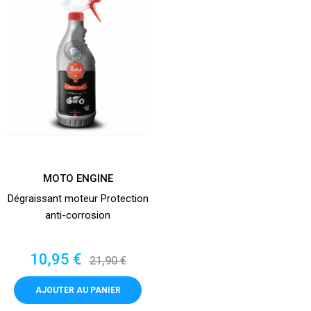
MOTO ENGINE
Dégraissant moteur Protection
anti-corrosion
Prix
Prix
10,95 €
21,90 €
de
base
AJOUTER AU PANIER